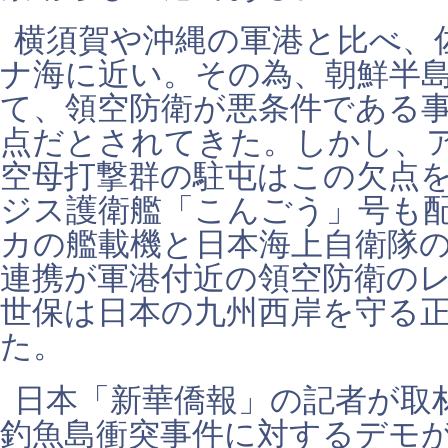
横須賀や沖縄の軍港と比べ、
ナ海に近い。その為、朝鮮半
て、領空防衛が悪条件である
点だとされてきた。しかし、
空母打撃群の駐屯はこの欠点
ジス護衛艦「こんごう」号も
カの艦載機と日本海上自衛隊
連携が軍港付近の領空防衛の
世保は日本の九州西岸を守る
た。
日本「新華僑報」の記者が取
釣魚島衝突事件に対するデモ