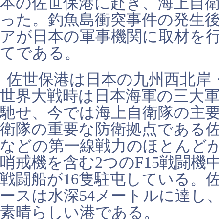
本の佐世保港に赴き、海上自
った。釣魚島衝突事件の発生
アが日本の軍事機関に取材を
てである。
佐世保港は日本の九州西北岸
世界大戦時は日本海軍の三大
馳せ、今では海上自衛隊の主
衛隊の重要な防衛拠点である
などの第一線戦力のほとんど
哨戒機を含む2つのF15戦闘機中
戦闘船が16隻駐屯している。
ースは水深54メートルに達し
素晴らしい港である。