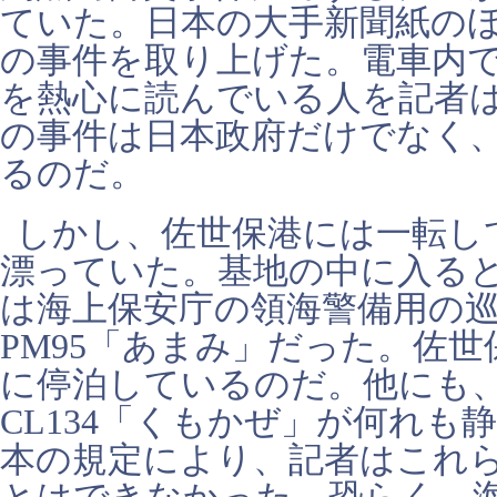
ていた。日本の大手新聞紙の
の事件を取り上げた。電車内
を熱心に読んでいる人を記者
の事件は日本政府だけでなく
るのだ。
しかし、佐世保港には一転し
漂っていた。基地の中に入る
は海上保安庁の領海警備用の巡
PM95「あまみ」だった。佐
に停泊しているのだ。他にも、C
CL134「くもかぜ」が何れも
本の規定により、記者はこれ