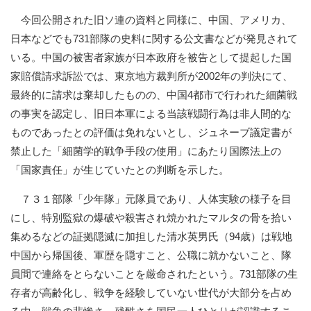
今回公開された旧ソ連の資料と同様に、中国、アメリカ、
日本などでも731部隊の史料に関する公文書などが発見されて
いる。中国の被害者家族が日本政府を被告として提起した国
家賠償請求訴訟では、東京地方裁判所が2002年の判決にて、
最終的に請求は棄却したものの、中国4都市で行われた細菌戦
の事実を認定し、旧日本軍による当該戦闘行為は非人間的な
ものであったとの評価は免れないとし、ジュネーブ議定書が
禁止した「細菌学的戦争手段の使用」にあたり国際法上の
「国家責任」が生じていたとの判断を示した。
７３１部隊「少年隊」元隊員であり、人体実験の様子を目
にし、特別監獄の爆破や殺害され焼かれたマルタの骨を拾い
集めるなどの証拠隠滅に加担した清水英男氏（94歳）は戦地
中国から帰国後、軍歴を隠すこと、公職に就かないこと、隊
員間で連絡をとらないことを厳命されたという。731部隊の生
存者が高齢化し、戦争を経験していない世代が大部分を占め