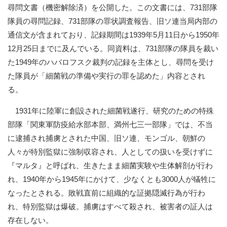
尋問文書（機密解除済）を公開した。この文書には、731部隊
隊員の尋問記録、731部隊の罪状調査報告、旧ソ連当局内部の
通信文が含まれており、記録期間は1939年5月11日から1950年
12月25日までに及んでいる。同資料は、731部隊の隊員を裁い
た1949年のハバロフスク裁判の記録を主体とし、尋問を受け
た隊員が「細菌戦の準備や実行の罪を認めた」内容とされ
る。
1931年に陸軍に創設された細菌戦遂行、研究のための特殊
部隊「関東軍防疫給水部本部、満州七三一部隊」では、不当
に逮捕され捕虜とされた中国、旧ソ連、モンゴル、朝鮮の
人々が特別監獄に強制収容され、人としての扱いを受けずに
『マルタ』と呼ばれ、生きたまま細菌実験や生体解剖が行わ
れ、1940年から1945年にかけて、少なくとも3000人が犠牲に
なったとされる。敗戦直前に組織的な証拠隠滅行為が行わ
れ、特別監獄は爆破。捕虜はすべて殺され、被害者の証人は
存在しない。