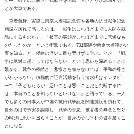
る中、戦争の悲惨さ、残酷さを国民一人ひとりが認識するこ
とが大事である。
筆者自身、実際に南京大虐殺記念館や各地の抗日戦争記念
施設を訪れて感じるのは、「戦争はこれほどまでに人間を残
酷にするものか」、「被害の実態がこれほどまでに悲惨なも
のだったのか」という衝撃である。731部隊や南京大虐殺の史
実を知ること、侵略の歴史に目を背けずに学ぶことが、「戦
争は絶対に起こしてはならない」という思いを深めることに
繋がる。戦争の残酷さ、悲惨さを知らなければ、平和の尊さ
がわからない。積極的に証言活動を行う清水氏はインタビュ
ーで「子どもたちが、悪いことは悪いことだと判断するに
は、本当のことを知らないといけない」と語っている。一人
でも多くの日本人が中国の抗日戦争記念関連施設を訪れて、
自分の目で事実を認識し、戦争の善悪、被害者の無念と怒り
の叫びに思いを巡らすことが、自身の心に平和の砦を築くこ
とになる。