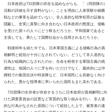
日本政府は731部隊の存在を認めながらも、「（同部隊の）
活動の詳細を示す資料がない」ことを理由に人体実験や細菌
戦などの事実を認めていない。非人道的な戦争犯罪の証拠を
隠蔽し、史実に真摯に向き合わない日本政府の態度は、侵略
を受けた国々の人々にどう映るだろうか。平和国家であると
主張しても、果たして国際社会から信用されるだろうか。
戦後80年を経た今でも、日本軍国主義による侵略行為の真
相解明と総括が十分になされていない。どうして非人道的な
行為が組織的になされたのか。生命を軽視する軍国主義の残
虐性は、他国の人々に牙を向いただけでなく、最終的には沖
縄戦での集団自決や特攻隊など、日本国民にも容赦なく向け
られた。愚かな指導者に率いられた国民もまた哀れである。
731部隊の生存者が存命するうちに日本政府が真相解明に向
けた調査委員会の設置など実質的な取り組みを行い、非人道
的な行為がなされた原因について総括した上で、被害者の遺