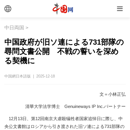
中日両国
>
中国政府が旧ソ連による731部隊の
尋問文書公開 不戦の誓いを深め
る契機に
中国網日本語版 | 2025-12-18
文＝小林正弘
清華大学法学博士 Genuineways IP Inc.パートナー
12月13日、第12回南京大虐殺犠牲者国家追悼日に際し、中
央公文書館はロシアから引き渡された旧ソ連による731部隊の