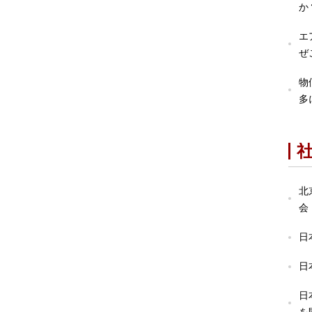
か
エ
ぜ
物
多
北
会
日
日
日