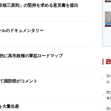
「非核三原則」の堅持を求める意見書を提出
ールのドキュメンタリー
質的に高市政権の軍拡ロードマップ
日
いて国防部がコメント
ル
外
本
嘘を大量生産
日