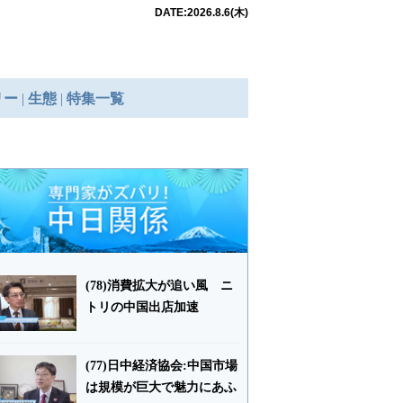
(78)消費拡大が追い風 ニ
トリの中国出店加速
(77)日中経済協会:中国市場
は規模が巨大で魅力にあふ