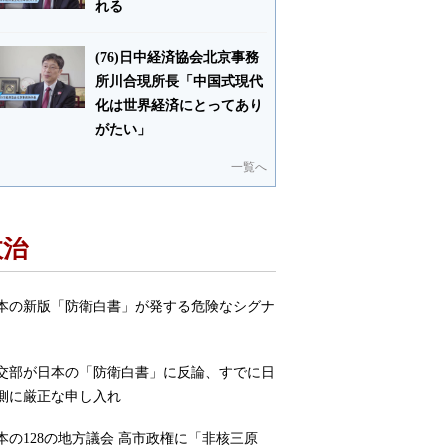
れる
(76)日中経済協会北京事務
所川合現所長「中国式現代
化は世界経済にとってあり
がたい」
一覧へ
政治
本の新版「防衛白書」が発する危険なシグナ
交部が日本の「防衛白書」に反論、すでに日
側に厳正な申し入れ
本の128の地方議会 高市政権に「非核三原