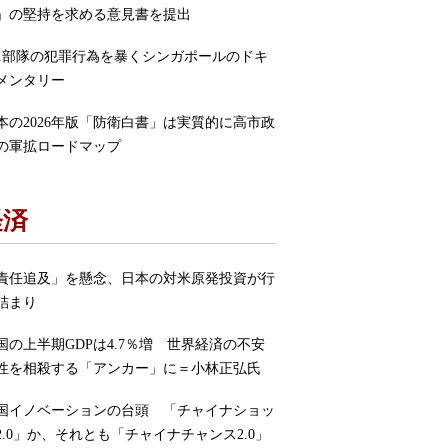
」の堅持を求める意見書を提出
31部隊の犯罪行為を暴くシンガポールのドキ
メンタリー
本の2026年版「防衛白書」は実質的に高市政
の軍拡ロードマップ
経済
責任追及」を懸念、日本の対米原発投資が行
詰まり
国の上半期GDPは4.7％増 世界経済の不安
性を相殺する「アンカー」に＝小林正弘氏
国イノベーションの台頭 「チャイナショッ
2.0」か、それとも「チャイナチャンス2.0」