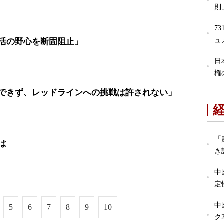
則
7
ュ
活の野心を断固阻止」
日
権
できず、レッドラインへの挑戦は許されない」
「
は
き
中
定
中
5
6
7
8
9
10
ク