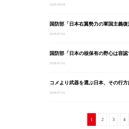
2026-08-04
国防部「日本右翼勢力の軍国主義復
2026-07-31
国防部「日本の核保有の野心は容認
2026-07-31
コメより武器を選ぶ日本、その行方
2026-07-31
1
2
3
4