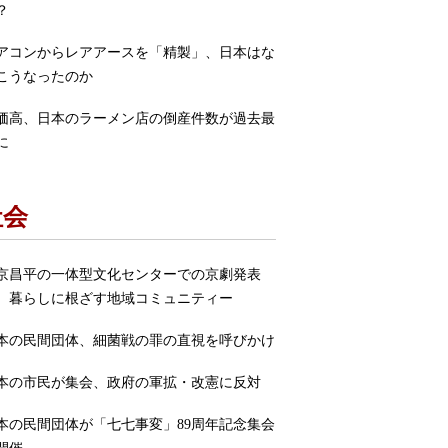
？
アコンからレアアースを「精製」、日本はな
こうなったのか
価高、日本のラーメン店の倒産件数が過去最
に
社会
京昌平の一体型文化センターでの京劇発表
 暮らしに根ざす地域コミュニティー
本の民間団体、細菌戦の罪の直視を呼びかけ
本の市民が集会、政府の軍拡・改憲に反対
本の民間団体が「七七事変」89周年記念集会