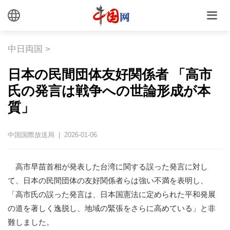
中日両国
>
日本の民間団体友好関係者 「高市
氏の発言は戦争への世論形成が本
質」
中国国際放送局 | 2026-01-06
高市早苗首相が発表した台湾に関する誤った発言に対し
て、日本の民間団体の友好関係者らは強い不満を表明し、
「高市氏の誤った発言は、日本国憲法に定められた平和発展
の道を著しく逸脱し、地域の緊張をさらに高めている」と非
難しました。