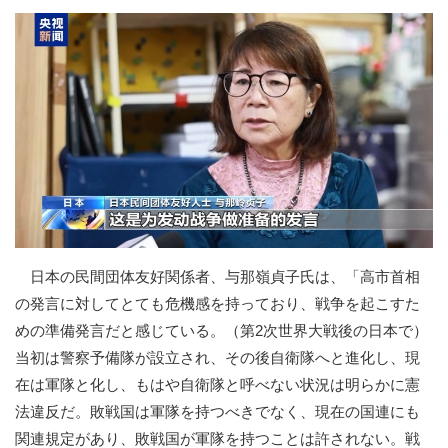
日本の民間団体友好関係者、与那嶺貞子氏は、「高市首相
の発言に対してとても危機感を持っており、戦争を起こすた
めの準備発言だと感じている。（第2次世界大戦後の日本で）
当初は警察予備隊が設立され、その後自衛隊へと進化し、現
在は軍隊と化し、もはや自衛隊と呼べない状況は明らかに憲
法違反だ。敗戦国は軍隊を持つべきでなく、現在の国連にも
関連規定があり、敗戦国が軍隊を持つことは許されない。戦