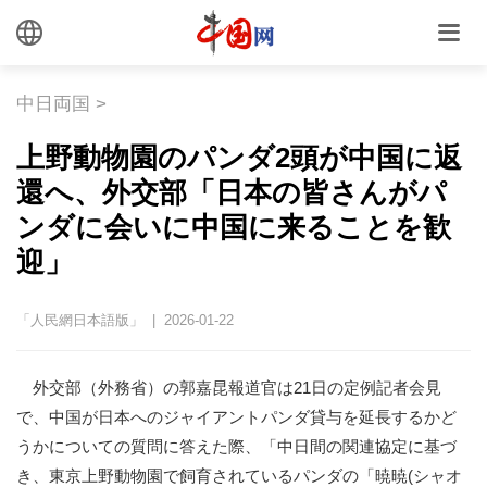
中日両国
>
上野動物園のパンダ2頭が中国に返
還へ、外交部「日本の皆さんがパ
ンダに会いに中国に来ることを歓
迎」
「人民網日本語版」 | 2026-01-22
外交部（外務省）の郭嘉昆報道官は21日の定例記者会見
で、中国が日本へのジャイアントパンダ貸与を延長するかど
うかについての質問に答えた際、「中日間の関連協定に基づ
き、東京上野動物園で飼育されているパンダの「暁暁(シャオ