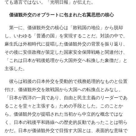
ても過言ではない。「光明日報」が伝えた。
価値観外交のオブラートに包まれた右翼思想の核心
第一に、価値観外交の核心は「敗戦国の地位」から脱却
し、いわゆる「普通の国」を実現することだ。対談の中で、
麻生氏は外相時代に提唱した価値観外交の背景を振り返り、
その後に安倍政権が策定した国家安全保障戦略と関連付け、
「これは日本が戦後処理から大国外交へ転換した象徴だ」と
主張した。
彼らは戦後の日本外交を受動的で残務処理的なものと位置
付け、価値観外交を敗戦国から大国への転換点とみなし、
「日本が西洋の一員であり、自由と民主主義のリーダーであ
ることを堂々と主張する」ための手段とした。このことか
ら、価値観外交が提唱された当初から中立的な概念ではな
く、日本の戦後平和路線への歴史的反動であったことは明ら
かだ。日本が価値観外交で目指す大国とは、表面的な意味で