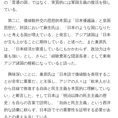
の「普通の国」ではなく、実質的には軍国主義の復活を指し
ている。
第二に、価値観外交の思想的本質は「日本優越論」と皇国
思想だ。対談において麻生氏は、「日本のような国になりた
いと考える国が増えている」と発言し、アジア諸国は「日本
が立ち上がることに期待している」と述べた。また兼原氏
は、「日本経済が衰退しているにもかかわらず、政治力は今
最も強い」とし、さらに「経験豊富な隠居長者」として東南
アジア諸国の模範になっていると語った。
興味深いことに、兼原氏は「日本語で価値観を表現するこ
とが非常に重要だ」と主張し、アジアの人々は「欧米人が上
から目線で推進する自由と民主主義を本質的に理解していな
い」と断言した。そして日本は「明治以降の民主主義の歴
史」を自らの言葉で説明し、「自由と民主主義」という西洋
的な語彙に頼らず、日本語でその重要性を証明する必要があ
るとの考えを示している。