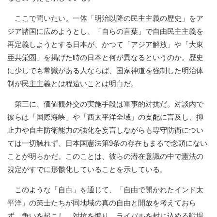
ここで問いたい。一体「明治以降の民主主義の歴史」をア
ジア諸国に広めようとし、「自らの言葉」で自由民主主義を
再定義しようとする日本が、かつて「アジア解放」や「大東
亜共栄圏」を掲げた時の日本と何が異なるというのか。歴史
に少しでも常識がある人ならば、国家神道を強制した明治体
制が民主主義とは程遠いことは明白だ。
第三に、価値観外交の実施手段は軍事的対抗だ。対談内で
彼らは「国際海峡」や「西太平洋全域」の支配に言及し、抑
止力や自主防衛能力の強化を妄言しながらも専守防衛につい
ては一切触れず、日本国憲法第9条の存在もまるで念頭にない
ことが明らかだ。このことは、彼らの潜在意識の中で憲法の
規定がすでに形骸化していることを示している。
このような「自白」を通じて、「自由で開かれたインド太
平洋」の策士たちが同地域の真の自由と開放を考えておら
ず、争いを起こし、対抗を煽り、ライバルを封じ込める戦場