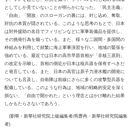
としてしか見ていないことが明らかになった。「民主主義」
「自由」「開放」のスローガンの裏には、封じ込め、奪取、
対抗の本質が隠されている。このような思考のもとで、日本
は対外援助の名目でフィリピンなどに軍事装備品を提供し、
その挑発行為を煽っている。また、様々な二国間・多国間の
枠組みを利用して頻繁に海上軍事演習を行い、地域の緊張を
強めている。最近では日本の高市早苗首相が「非核三原則」
の改定を示唆し、首相の側近が日本は核兵器を保有すべきだ
と発言している。また、日本の高官は原子力潜水艦の開発に
ついても言及し、自衛隊は前線にさらに多くの攻撃型兵器を
配備している。このような行為は、地域の戦略的安定を深く
損ない、「自由で開かれた」という理念とはかけ離れた結果
しかもたらさないであろう。
(劉華・新華社研究院上級編集者/馬曹冉・新華社研究院編集
者
)