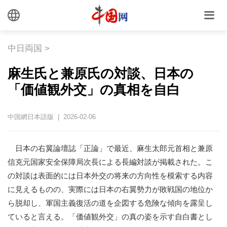
中日両国
>
麻生氏と兼原氏の対談、日本の
「価値観外交」の真相を自白
中国網日本語版 | 2026-02-06
日本の右翼論壇誌「正論」で最近、麻生太郎元首相と兼原
信克元国家安全保障局次長による長編対談が掲載された。こ
の対談は表面的には日本外交の将来の方向性を模索する内容
に見えるものの、実際には日本の右翼勢力が敗戦国の地位か
ら脱却し、軍国主義復活の道を企図する危険な傾向を露呈し
ていると言える。「価値観外交」の真の姿を示す自白書とし