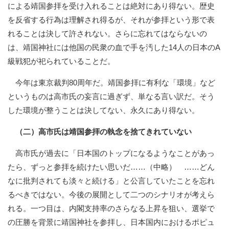
による靖国参拝を受け入れることは絶対にあり得ない。歴史
を反省する行為は理解され得るが、それが参拝という形で表
れることは決して許されない。さらに忘れてはならないの
は、靖国神社には他国の民衆の血で手を汚した14人の日本のA
級戦犯が祀られていることだ。
今年は東京裁判80周年だ。靖国参拝に有利な「環境」など
というものは高市氏の妄言に過ぎず、単なる言い訳だ。そう
した環境が整うことは決してない、永久にあり得ない。
（二）高市氏は靖国参拝の執念を捨てきれていない
高市氏が過去に「日本国のトップになるようなことがあっ
たら、ずっと参拝を続けたい思いだ……（中略） ……どん
なに批判されても淡々と続ける」と公言していたことを忘れ
るべきではない。今後の展開として二つのシナリオが考えら
れる。一つ目は、内閣支持率のさらなる上昇を狙い、選挙で
の圧勝を背景に靖国神社を参拝し、日本国内におけるポピュ