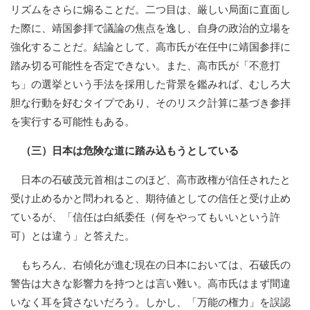
リズムをさらに煽ることだ。二つ目は、厳しい局面に直面し
た際に、靖国参拝で議論の焦点を逸し、自身の政治的立場を
強化することだ。結論として、高市氏が在任中に靖国参拝に
踏み切る可能性を否定できない。また、高市氏が「不意打
ち」の選挙という手法を採用した背景を鑑みれば、むしろ大
胆な行動を好むタイプであり、そのリスク計算に基づき参拝
を実行する可能性もある。
（三）日本は危険な道に踏み込もうとしている
日本の石破茂元首相はこのほど、高市政権が信任されたと
受け止めるかと問われると、期待値としての信任と受け止め
ているが、「信任は白紙委任（何をやってもいいという許
可）とは違う」と答えた。
もちろん、右傾化が進む現在の日本においては、石破氏の
警告は大きな影響力を持つとは言い難い。高市氏はまず間違
いなく耳を貸さないだろう。しかし、「万能の権力」を誤認