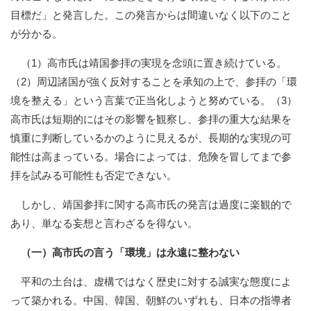
目標だ」と発言した。
この発言からは間違いなく以下のこと
が分かる。
（1）高市氏は靖国参拝の実現を念頭に置き続けている。
（2）周辺諸国が強く反対することを承知の上で、参拝の「環
境を整える」という言葉で正当化しようと努めている。（3）
高市氏は短期的にはその影響を観察し、参拝の重大な結果を
慎重に判断しているかのように見えるが、長期的な実現の可
能性は高まっている。場合によっては、危険を冒してまで参
拝を試みる可能性も否定できない。
しかし、靖国参拝に関する高市氏の発言は過度に楽観的で
あり、単なる妄想と言わざるを得ない。
（一）高市氏の言う「環境」は永遠に整わない
平和の土台は、虚構ではなく歴史に対する誠実な態度によ
って築かれる。中国、韓国、朝鮮のいずれも、日本の指導者