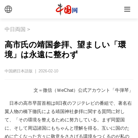
中日両国
>
高市氏の靖国参拝、望ましい「環
境」は永遠に整わず
中国網日本語版 | 2026-02-10
文＝微信（ＷeChat）公式アカウント「牛弾琴」
日本の高市早苗首相は8日夜のフジテレビの番組で、著名右
翼人物の橋下徹氏による靖国神社参拝に関する質問に対し
て、「その環境を整えるために努力している。まず同盟国
に、そして周辺諸国にもちゃんと理解を得る。互いに国のた
めに亡くなった方々に敬意をささげる環境をつくるのが私の