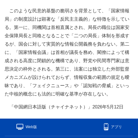
このような民意的基盤の脆弱さを背景として、「国家情報
局」の制度設計は顕著な「反民主主義的」な特徴を示してい
る。第一に、同機関は首相直属とされ、局長の職位は国家安
全保障局長と同格となることで「二つの局長」体制を形成す
るが、国会に対して実質的な情報公開義務を負わない。第二
に、「国家情報会議」は首相が議長を務め、閣僚によって構
成される高度に閉鎖的な機構であり、野党や民間専門家は意
思決定の枠外とされる。第三に、法案には独立した外部監督
メカニズムが設けられておらず、情報収集の範囲の規定も曖
昧であり、「フェイクニュース」や「認知戦の脅威」といっ
た中核的概念にも法的に明確な基準が存在しない。
「中国網日本語版（チャイナネット）」2026年5月12日
Web版
アプリ