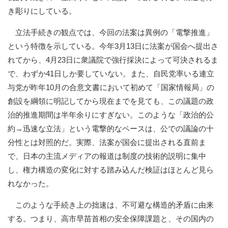
き彫りにしている。
立法手続きの観点では、今回の法案は異例の「電撃推進」
という特徴を示している。今年3月13日に法案が国会へ提出さ
れてから、4月23日に衆議院で強行採決によって可決されるま
で、わずか41日しか要していない。また、自民党率いる連立
与党が昨年10月の合意文書において初めて「国家情報局」の
創設を綱領に明記してから現在までを見ても、この議題の政
治的推進期間は半年余りにすぎない。このような「政治的公
約→迅速な立法」という電撃的なペースは、公での議論の十
分性とは対照的だ。実際、法案が国会に提出される直前ま
で、日本の主流メディアの報道は制度の技術的説明に集中
し、権力構造の変化に対する踏み込んだ検証はほとんど見ら
れなかった。
このような手続き上の拙速は、不可避な構造的矛盾に由来
する。つまり、高市早苗首相の安全保障課題と、その国内の