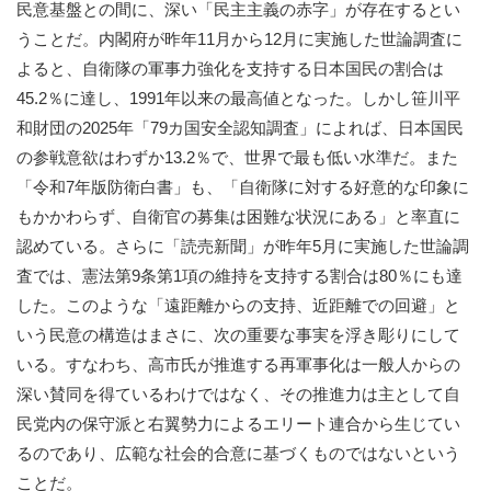
民意基盤との間に、深い「民主主義の赤字」が存在するとい
うことだ。内閣府が昨年11月から12月に実施した世論調査に
よると、自衛隊の軍事力強化を支持する日本国民の割合は
45.2％に達し、1991年以来の最高値となった。しかし笹川平
和財団の2025年「79カ国安全認知調査」によれば、日本国民
の参戦意欲はわずか13.2％で、世界で最も低い水準だ。また
「令和7年版防衛白書」も、「自衛隊に対する好意的な印象に
もかかわらず、自衛官の募集は困難な状況にある」と率直に
認めている。さらに「読売新聞」が昨年5月に実施した世論調
査では、憲法第9条第1項の維持を支持する割合は80％にも達
した。このような「遠距離からの支持、近距離での回避」と
いう民意の構造はまさに、次の重要な事実を浮き彫りにして
いる。すなわち、高市氏が推進する再軍事化は一般人からの
深い賛同を得ているわけではなく、その推進力は主として自
民党内の保守派と右翼勢力によるエリート連合から生じてい
るのであり、広範な社会的合意に基づくものではないという
ことだ。