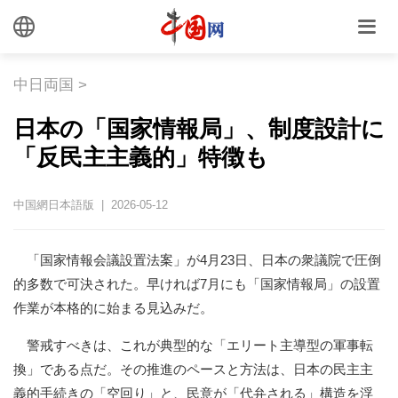
中日両国
>
日本の「国家情報局」、制度設計に
「反民主主義的」特徴も
中国網日本語版 | 2026-05-12
「国家情報会議設置法案」が4月23日、日本の衆議院で圧倒
的多数で可決された。早ければ7月にも「国家情報局」の設置
作業が本格的に始まる見込みだ。
警戒すべきは、これが典型的な「エリート主導型の軍事転
換」である点だ。その推進のペースと方法は、日本の民主主
義的手続きの「空回り」と、民意が「代弁される」構造を浮