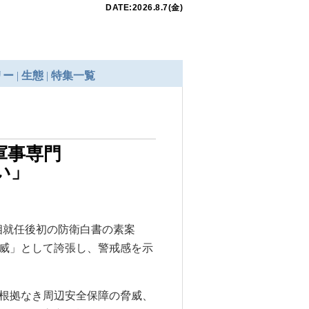
軍事専門
い」
首相就任後初の防衛白書の素案
威」として誇張し、警戒感を示
根拠なき周辺安全保障の脅威、