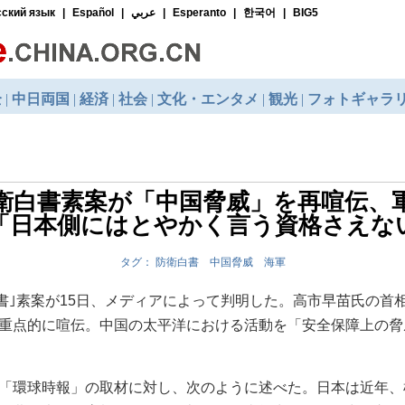
衛白書素案が「中国脅威」を再喧伝、
「日本側にはとやかく言う資格さえな
タグ： 防衛白書 中国脅威 海軍
白書｣素案が15日、メディアによって判明した。高市早苗氏の
重点的に喧伝。中国の太平洋における活動を「安全保障上の脅
「環球時報」の取材に対し、次のように述べた。日本は近年、