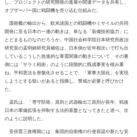
し、プロジェクトの研究開発の進展や関連データを共有し、
オブザーバー国に戦闘機を売り込む仕組みだ。
護衛艦の輸出から、欧米諸国との戦闘機やミサイルの共同
開発に至る日本の一連の動きは、単なる「装備技術協力」に
とどまるものなのだろうか。中国社会科学院日本研究所政治
研究室の孟明銘研究員補佐は、日本側が近年相次いで打ち出
しているこうした急進的な軍需関連の動きについて、その裏
側には「サラミ戦術」のように段階的に既成事実を積み重
ね、平和憲法を形骸化させることで、「軍事大国化」を実現
しようとする狙いがあると指摘し、警戒が必要と呼びかけ
た。
孟氏は、「専守防衛」原則と武器輸出三原則が長年、戦後
日本の軍備拡張を抑制する法的基盤となってきたと述べ、次
のように説明した。
安倍晋三政権期には、集団的自衛権の行使容認や新たな安