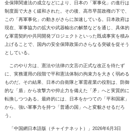
全保障関連法の成立などにより、日本の「軍事化」の進行は
制度面で大きく緩和された。その後、高市早苗政権の下で、
この「再軍事化」の動きがさらに加速している。日本政府は
現在、軍事協力の拡大や武器輸出の解禁などを通じ、具体的
な軍需契約や共同開発プロジェクトといった既成事実を積み
上げることで、国内の安全保障政策のさらなる突破を促そう
としている。
このやり方は、憲法や法律の文言の正式な改正を待たず
に、実務運用の段階で平和憲法体制の拘束力を大きく弱める
ものだ。その結果、日本の自衛隊と軍需産業の役割は、防御
的な「盾」から攻撃力や抑止力を備えた「矛」へと実質的に
転換しつつある。最終的には、日本をかつての「平和国家」
から、強い軍事力を持つ「普通の国」へと変貌させるだろ
う。
「中国網日本語版（チャイナネット）」2026年6月3日