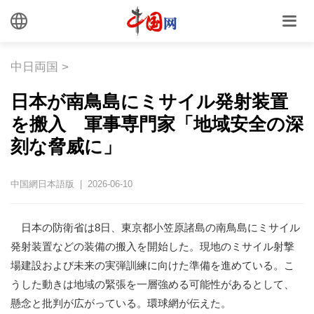
中日両国
>
日本が南鳥島にミサイル発射装置
を搬入 軍事専門家「地域安全の深
刻な脅威に」
中国網日本語版 | 2026-06-10
日本の防衛省は8日、東京都小笠原諸島の南鳥島にミサイル
発射装置などの装備の搬入を開始した。現地のミサイル射撃
場建設および未来の実弾訓練に向けた準備を進めている。こ
うした動きは地域の緊張を一層強める可能性があるとして、
懸念と批判が広がっている。環球網が伝えた。