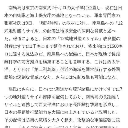
南鳥島は東京の南東約2千キロの太平洋に位置し、現在は日
本の自衛隊と海上保安庁の基地となっている。軍事専門家の
張軍社氏は9日、「環球時報」の取材に対し、南鳥島への「12
式地対艦ミサイル」の配備は地域安全の深刻な脅威と述べ
た。報道によると、日本の「12式地対艦ミサイル」改良型の
射程はすでに1千キロまで延伸されており、将来的には1500キ
ロに達する見込みだ。南鳥島への配備は、日本が現地で長距
離打撃の前方拠点を構築することを意味する。これは西太平
洋、とりわけ「第二列島線」付近の海域を通常航行する外国
艦船の深刻な脅威となり、さらには先制攻撃も可能になる。
張氏はさらに、日本は北海道から琉球諸島にかけてすでに7
つの地対艦ミサイル部隊を配備しており、南鳥島の長距離ミ
サイルと連携して西太平洋における長距離打撃網を形成し、
日本の長距離打撃能力を大幅に向上させていると説明した。
その配備は防衛の範疇を大きく超え、攻撃的な軍備拡張に該
当し、「カイロ宣言」や「ポツダム宣言」などの国際法とし