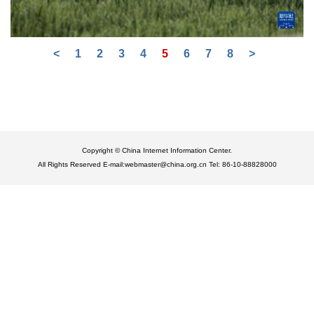
<
1
2
3
4
5
6
7
8
>
Copyright © China Internet Information Center.
All Rights Reserved E-mail:webmaster@china.org.cn Tel: 86-10-88828000