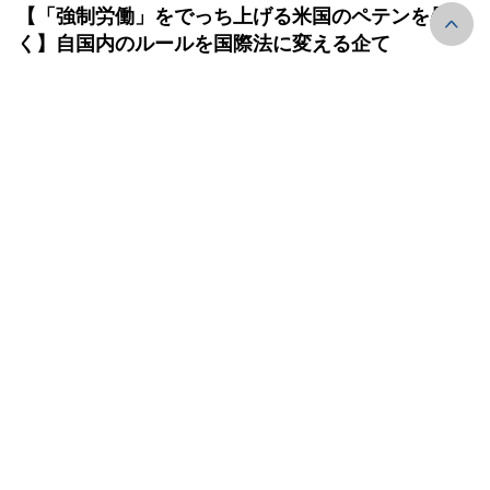
【「強制労働」をでっち上げる米国のペテンを暴
く】自国内のルールを国際法に変える企て
「人民網日本語版」 2026-08-03
日本の情報体制強化――「新たな戦前体制」へのさ
らなる一歩
「人民網日本語版」 2026-08-03
米国による台湾の半導体生産能力の「刈り取り」
「人民網日本語版」 2026-08-03
中国が国連で世界AI大会・AIグローバルガバナンス
ハイレベル会合のブリーフィングを開催
「人民網日本語版」 2026-08-03