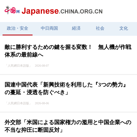
政治・安全
中日両国
経済
社会
文化
敵に勝利するための鍵を握る変数！ 無人機が作戦
体系の最前線へ
「人民網日本語版」 2026-08-07
国連中国代表「新興技術を利用した『3つの勢力』
の蔓延・浸透を防ぐべき」
「人民網日本語版」 2026-08-06
外交部「米国による国家権力の濫用と中国企業への
不当な抑圧に断固反対」