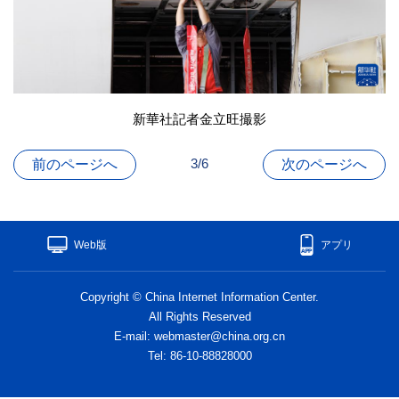
新華社記者金立旺撮影
3/6
前のページへ
次のページへ
Web版
アプリ
Copyright © China Internet Information Center.
All Rights Reserved
E-mail: webmaster@china.org.cn
Tel: 86-10-88828000