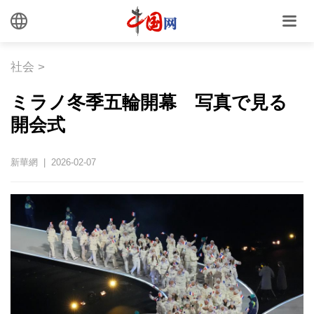
社会
>
ミラノ冬季五輪開幕 写真で見る
開会式
新華網 | 2026-02-07