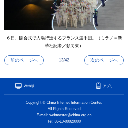
６日、開会式で入場行進するフランス選手団。（ミラノ＝新
華社記者／頼向東）
13/42
前のページへ
次のページへ
Web版
アプリ
Copyright © China Internet Information Center.
All Rights Reserved
E-mail: webmaster@china.org.cn
Tel: 86-10-88828000