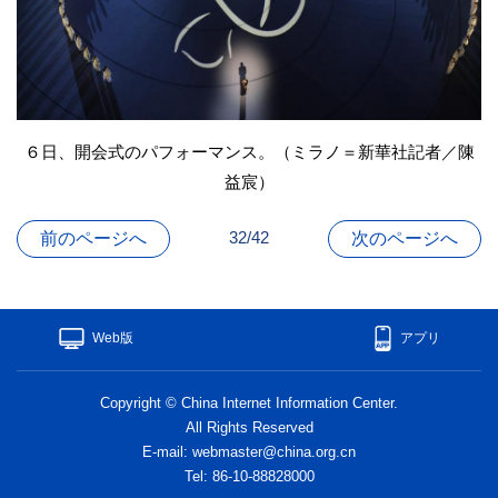
６日、開会式のパフォーマンス。（ミラノ＝新華社記者／陳
益宸）
32/42
前のページへ
次のページへ
Web版
アプリ
Copyright © China Internet Information Center.
All Rights Reserved
E-mail: webmaster@china.org.cn
Tel: 86-10-88828000