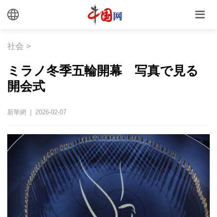
社会
>
ミラノ冬季五輪開幕 写真で見る
開会式
新華網 | 2026-02-07