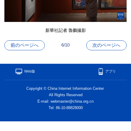
新華社記者 魯鵬撮影
6/10
前のページへ
次のページへ
Web版
アプリ
Copyright © China Internet Information Center.
All Rights Reserved
E-mail: webmaster@china.org.cn
Tel: 86-10-88828000