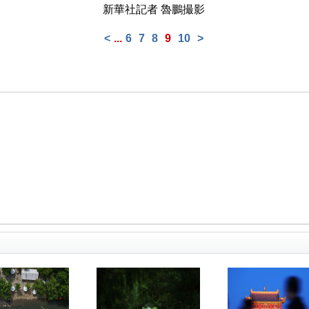
新華社記者 魯鵬撮影
<
...
6
7
8
9
10
>