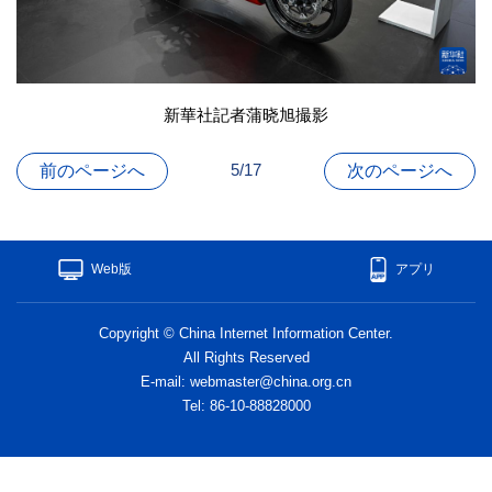
新華社記者蒲晓旭撮影
5/17
前のページへ
次のページへ
Web版
アプリ
Copyright © China Internet Information Center.
All Rights Reserved
E-mail: webmaster@china.org.cn
Tel: 86-10-88828000