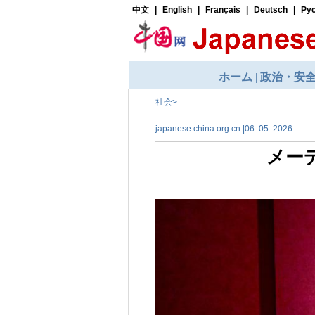
社会
>
japanese.china.org.cn |06. 05. 2026
メー