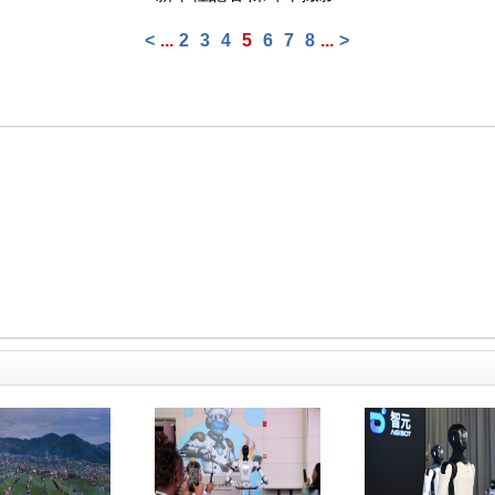
<
...
2
3
4
5
6
7
8
...
>