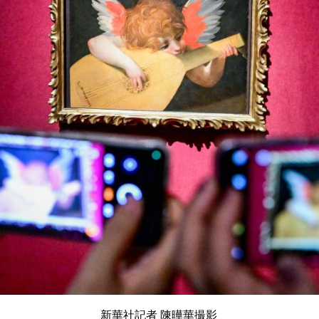
新華社記者 陳曄華撮影