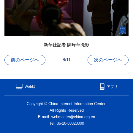
新華社記者 陳曄華撮影
9/11
前のページへ
次のページへ
Web版
アプリ
Copyright © China Internet Information Center.
All Rights Reserved
E-mail: webmaster@china.org.cn
Tel: 86-10-88828000