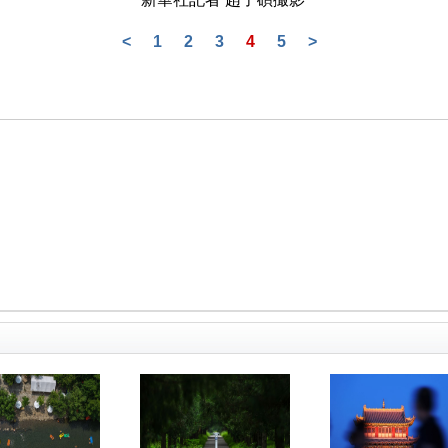
<
1
2
3
4
5
>