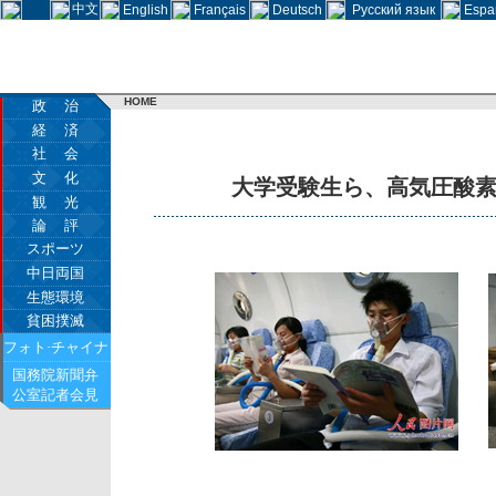
中文
English
Français
Deutsch
Русский язык
Espa
HOME
政 治
経 済
社 会
文 化
大学受験生ら、高気圧酸
観 光
論 評
スポーツ
中日両国
生態環境
貧困撲滅
フォト·チャイナ
国務院新聞弁
公室記者会見