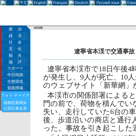
中文
English
Français
Deutsch
Русский язык
Espa
HOME
政 治
経 済
社 会
文 化
遼寧省本渓で交通事故
観 光
論 評
遼寧省本渓市で18日午後4
スポーツ
中日両国
が発生し、9人が死亡、10
生態環境
のウェブサイト「新華網」
貧困撲滅
本渓市の関係部署によると
フォト·チャイナ
門の前で、荷物を積んでい
国務院新聞弁
公室記者会見
失い、走行していた6台の
後、歩道沿いの商店と通行
った。事故を引き起こした