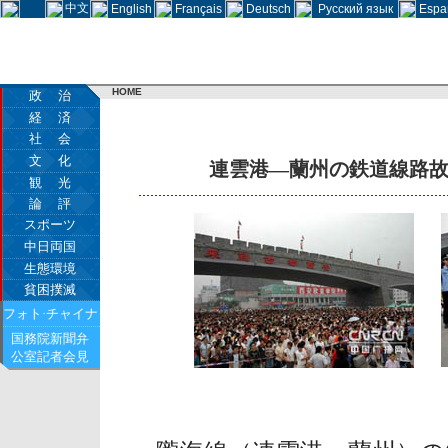
中文
English
Français
Deutsch
Русский язык
Espa
HOME
政 治
経 済
社 会
文 化
連雲港―蘭州の鉄道線路
観 光
論 評
スポーツ
中日両国
生態環境
貧困撲滅
フォト·チャイナ
国務院新聞弁
公室記者会見