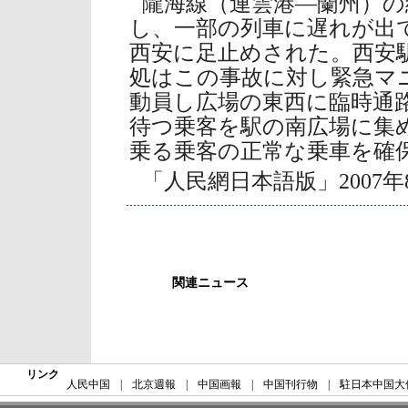
隴海線（連雲港―蘭州）の
し、一部の列車に遅れが出
西安に足止めされた。西安
処はこの事故に対し緊急マ
動員し広場の東西に臨時通
待つ乗客を駅の南広場に集
乗る乗客の正常な乗車を確
「人民網日本語版」2007年
関連ニュース
リンク
人民中国
|
北京週報
|
中国画報
|
中国刊行物
|
駐日本中国大