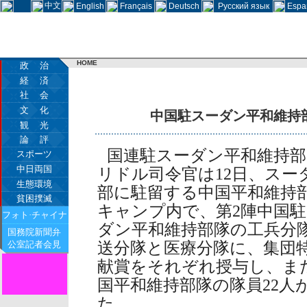
中文
English
Français
Deutsch
Русский язык
Espa
HOME
政 治
経 済
社 会
文 化
中国駐スーダン平和維持
観 光
論 評
国連駐スーダン平和維持部
スポーツ
中日両国
リドル司令官は12日、スー
生態環境
部に駐留する中国平和維持
貧困撲滅
キャンプ内で、第2陣中国
フォト·チャイナ
ダン平和維持部隊の工兵分
国務院新聞弁
公室記者会見
送分隊と医療分隊に、集団
献賞をそれぞれ授与し、ま
国平和維持部隊の隊員22人
た。