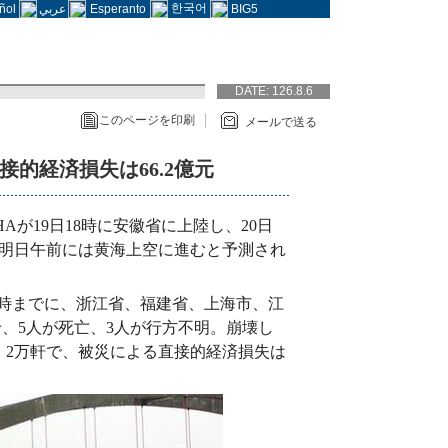
한국어
ñol
عربي
Esperanto
BIG5
DATE:
126.8.6
このページを印刷
メールで送る
接的経済損失は66.2億元
Aが19日18時に安徽省に上陸し、20日
明日午前には黄海上空に進むと予測され
8時までに、浙江省、福建省、上海市、江
せ、5人が死亡、3人が行方不明。崩壊し
4．2万軒で、被災による直接的経済損失は