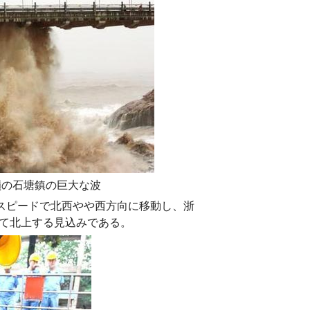
嶺の石塘鎮の巨大な波
ロのスピードで北西やや西方向に移動し、浙
て北上する見込みである。