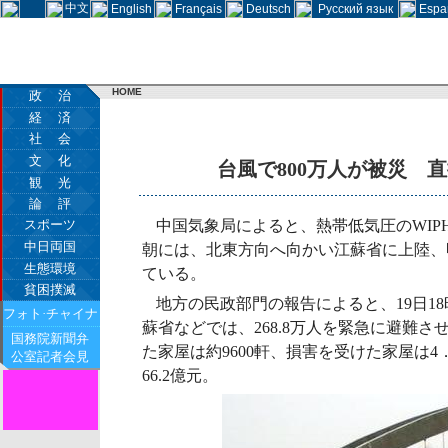
中文
English
Français
Deutsch
Русский язык
Espa
HOME
政 治
経 済
社 会
文 化
台風で800万人が被災 直
観 光
論 評
スポーツ
中国気象局によると、熱帯低気圧のWIPH
中日両国
朝には、北東方向へ向かい江蘇省に上陸、
生態環境
ている。
貧困撲滅
地方の民政部門の報告によると、19日1
フォト·チャイナ
蘇省などでは、268.8万人を緊急に避難さ
国務院新聞弁
た家屋は約9600軒、損害を受けた家屋は
公室記者会見
66.2億元。