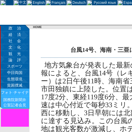
中文
English
Français
Deutsch
Русский язык
Espa
HOME
政 治
経 済
社 会
文 化
台風14号、海南・三
観 光
論 評
地方気象台が発表した最新
スポーツ
報によると、台風14号（レ
中日両国
生態環境
ー）は2日午後11時、海南省
貧困撲滅
市田独鎮に上陸した。位置
フォト·チャイナ
17度2分、東経119度6分、
国務院新聞弁
速は中心付近で毎秒33ミリ
公室記者会見
西に移動し、3日早朝には
に達する見込み。この台風
地は観光客数が激減し、ホ