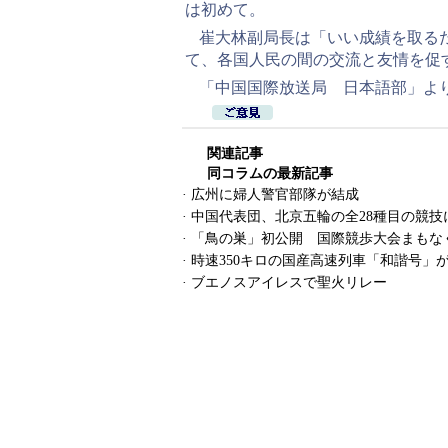
は初めて。
崔大林副局長は「いい成績を取る
て、各国人民の間の交流と友情を促
「中国国際放送局 日本語部」より2
関連記事
同コラムの最新記事
·
広州に婦人警官部隊が結成
·
中国代表団、北京五輪の全28種目の競技
·
「鳥の巣」初公開 国際競歩大会まもな
·
時速350キロの国産高速列車「和諧号」
·
ブエノスアイレスで聖火リレー