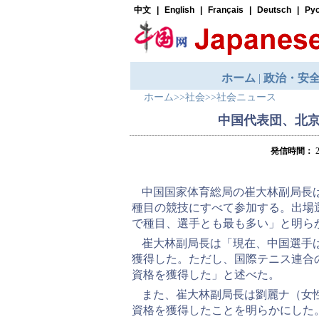
ホーム
>>
社会
>>
社会ニュース
中国代表団、北京
発信時間：
2
中国国家体育総局の崔大林副局長は
種目の競技にすべて参加する。出場選
で種目、選手とも最も多い」と明ら
崔大林副局長は「現在、中国選手
獲得した。ただし、国際テニス連合
資格を獲得した」と述べた。
また、崔大林副局長は劉麗ナ（女
資格を獲得したことを明らかにした