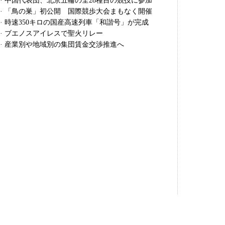
·
中国代表団、北京五輪の全28種目の競技に参加
·
「鳥の巣」初公開 国際競歩大会まもなく開催
·
時速350キロの国産高速列車「和諧号」が完成
·
ブエノスアイレスで聖火リレー
·
産業別や地域別の集団賃金交渉推進へ