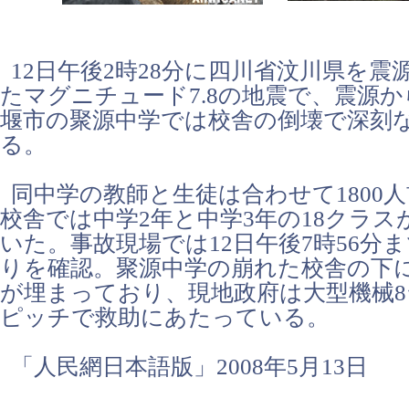
12日午後2時28分に四川省汶川県を震
たマグニチュード7.8の地震で、震源
堰市の聚源中学では校舎の倒壊で深刻
る。
同中学の教師と生徒は合わせて1800
校舎では中学2年と中学3年の18クラス
いた。事故現場では12日午後7時56分ま
りを確認。聚源中学の崩れた校舎の下
が埋まっており、現地政府は大型機械
ピッチで救助にあたっている。
「人民網日本語版」2008年5月13日