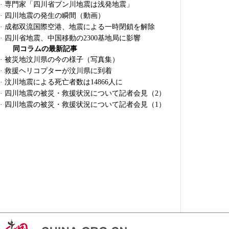
·
専門家「四川省ブン川地震は浅発地震」
·
四川地震の発生の瞬間（動画）
·
成都双流国際空港、地震による一時閉鎖を解除
·
四川省地震、中国移動の2300基地局に影響
同コラムの最新記事
·
被災地汶川県の今の様子（写真集）
·
救援ヘリコプターが汶川県に到着
·
汶川地震による死亡者数は14866人に
·
四川地震の被災・救援状況について記者会見（2）
·
四川地震の被災・救援状況について記者会見（1）