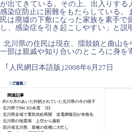
が出てきている。その上、出入りする
感染症防止に困難をもたらしている。
民は廃墟の下敷になった家族を素手で
し、感染症を引き起こしやすい」と説
北川県の住民は現在、擂鼓鎮と曲山を
一部は親戚や知り合いのところに身を
｢人民網日本語版｣2008年6月27日
関連記事
·
約1カ月のあいだ封鎖されていた北川県の今の様子
·
北川県でM4.3の余震 3日
·
北川県全域で電気供給再開 送電網復旧が本格化
·
北川県の地震湖 上空から撮影
·
四川省北川県、菜種の収穫に大忙し