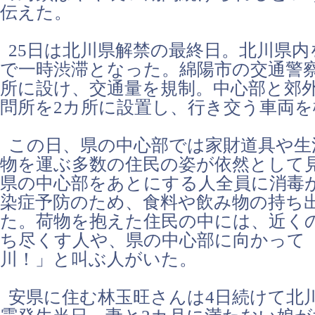
伝えた。
25日は北川県解禁の最終日。北川県内
で一時渋滞となった。綿陽市の交通警察
所に設け、交通量を規制。中心部と郊
問所を2カ所に設置し、行き交う車両を
この日、県の中心部では家財道具や生
物を運ぶ多数の住民の姿が依然として
県の中心部をあとにする人全員に消毒
染症予防のため、食料や飲み物の持ち
た。荷物を抱えた住民の中には、近く
ち尽くす人や、県の中心部に向かって
川！」と叫ぶ人がいた。
安県に住む林玉旺さんは4日続けて北