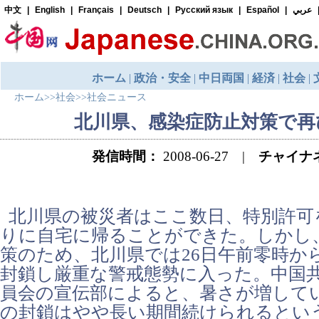
ホーム
>>
社会
>>
社会ニュース
北川県、感染症防止対策で再
発信時間：
2008-06-27 |
チャイナ
北川県の被災者はここ数日、特別許可
りに自宅に帰ることができた。しかし
策のため、北川県では26日午前零時か
封鎖し厳重な警戒態勢に入った。中国
員会の宣伝部によると、暑さが増して
の封鎖はやや長い期間続けられるという