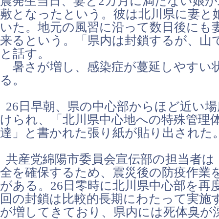
震発生当日、妻と2カ月に満たない娘が
敷となったという。彼は北川県に妻と
いた。地元の風習に沿って数日後にも
来るという。「県内は封鎖するが、山
と話す。
暑さが増し、感染症が蔓延しやすい
る。
26日早朝、県の中心部からほど近い場
けられ、「北川県中心地への特殊管理
達」と書かれた張り紙が貼り出された
共産党綿陽市委員会宣伝部の担当者は
全を確保するため、震災後の防疫作業
がある。26日零時に北川県中心部を再
回の封鎖は比較的長期にわたって実施
が増してきており、県内には死体臭が