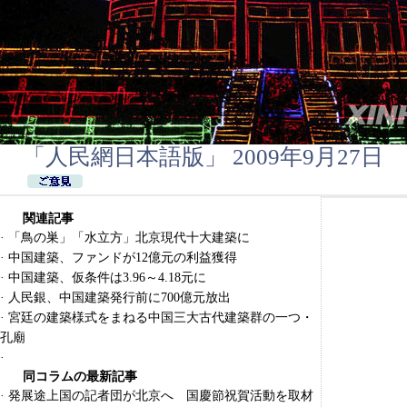
「人民網日本語版」 2009年9月27日
関連記事
·
「鳥の巣」「水立方」北京現代十大建築に
·
中国建築、ファンドが12億元の利益獲得
·
中国建築、仮条件は3.96～4.18元に
·
人民銀、中国建築発行前に700億元放出
·
宮廷の建築様式をまねる中国三大古代建築群の一つ・
孔廟
·
同コラムの最新記事
·
発展途上国の記者団が北京へ 国慶節祝賀活動を取材