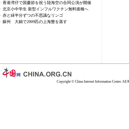
·
香港湾仔で国慶節を祝う陸海空の合同公演が開催
·
北京小中学生 新型インフルワクチン無料接種へ
·
赤と緑半分ずつの不思議なリンゴ
·
蘇州 大鍋で2009匹の上海蟹を蒸す