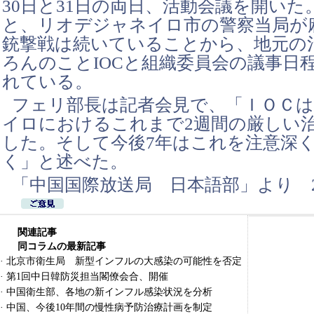
30日と31日の両日、活動会議を開いた
と、リオデジャネイロ市の警察当局が
銃撃戦は続いていることから、地元の
ろんのことIOCと組織委員会の議事日
れている。
フェリ部長は記者会見で、「ＩＯＣ
イロにおけるこれまで2週間の厳しい
した。そして今後7年はこれを注意深
く」と述べた。
「中国国際放送局 日本語部」より 20
関連記事
同コラムの最新記事
·
北京市衛生局 新型インフルの大感染の可能性を否定
·
第1回中日韓防災担当閣僚会合、開催
·
中国衛生部、各地の新インフル感染状況を分析
·
中国、今後10年間の慢性病予防治療計画を制定