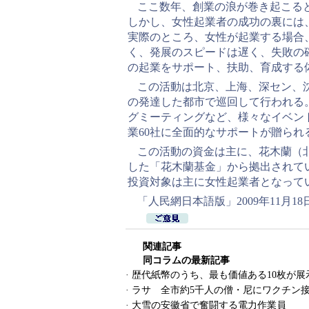
ここ数年、創業の浪が巻き起こる
しかし、女性起業者の成功の裏には
実際のところ、女性が起業する場合
く、発展のスピードは遅く、失敗の
の起業をサポート、扶助、育成する
この活動は北京、上海、深セン、
の発達した都市で巡回して行われる
グミーティングなど、様々なイベン
業60社に全面的なサポートが贈られ
この活動の資金は主に、花木蘭（北
した「花木蘭基金」から拠出されて
投資対象は主に女性起業者となって
「人民網日本語版」2009年11月18
関連記事
同コラムの最新記事
·
歴代紙幣のうち、最も価値ある10枚が展
·
ラサ 全市約5千人の僧・尼にワクチン
·
大雪の安徽省で奮闘する電力作業員