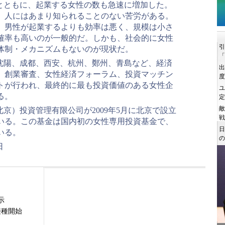
とともに、起業する女性の数も急速に増加した。
、人にはあまり知られることのない苦労がある。
、男性が起業するよりも効率は悪く、規模は小さ
確率も高いのが一般的だ。しかも、社会的に女性
体制・メカニズムもないのが現状だ。
沈陽、成都、西安、杭州、鄭州、青島など、経済
。創業審査、女性経済フォーラム、投資マッチン
トが行われ、最終的に最も投資価値のある女性企
る。
京）投資管理有限公司が2009年5月に北京で設立
いる。この基金は国内初の女性専用投資基金で、
いる。
日
示
接種開始