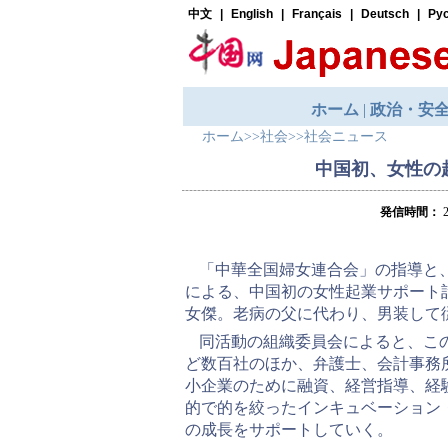
ホーム
>>
社会
>>
社会ニュース
中国初、女性の
発信時間：
2
「中華全国婦女連合会」の指導と
による、中国初の女性起業サポート
女傑。老病の父に代わり、男装して
同活動の組織委員会によると、こ
ど数百社のほか、弁護士、会計事務
小企業のために融資、経営指導、経
的で的を絞ったインキュベーション
の成長をサポートしていく。