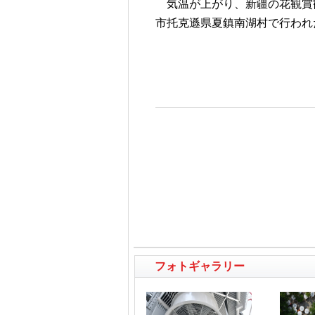
気温が上がり、新疆の花観賞観
市托克遜県夏鎮南湖村で行われ