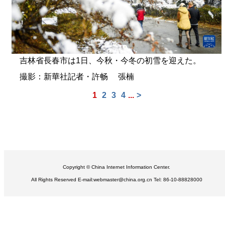
吉林省長春市は1日、今秋・今冬の初雪を迎えた。
撮影：新華社記者・許畅 張楠
1
2
3
4
...
>
Copyright © China Internet Information Center.
All Rights Reserved E-mail:webmaster@china.org.cn Tel: 86-10-88828000