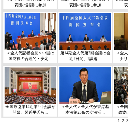
表団の討議に参加
表団の討議に参加
表
＜全人代記者会見＞中国は
第14期全人代第2回会議は会
＜全人
国防費の合理的・安定...
期7日間、7議題...
ナリ
全国政協第14期第2回会議が
＜全人代＞全人代が香港基
＜全国
開幕、習近平氏ら...
本法第23条の立法活...
政協
1
2