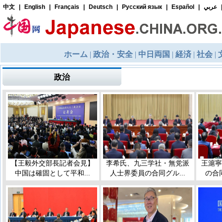
政治
【王毅外交部長記者会見】
李希氏、九三学社・無党派
王滬寧
中国は確固として平和...
人士界委員の合同グル...
の合