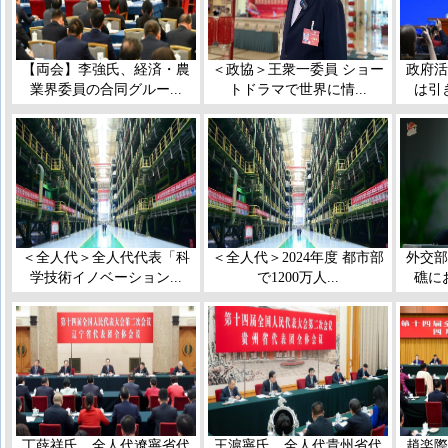
【両会】李強氏、経済・農
＜政協＞王衆一委員 ショー
政府活
業界委員の合同グルー...
トドラマで世界に情...
は引
＜全人代＞全人代代表「科
＜全人代＞2024年度 都市部
外交部
学技術イノベーション...
で1200万人...
礁に
丁薛祥氏、全人代遼寧省代
王滬寧氏、全人代貴州省代
趙楽際