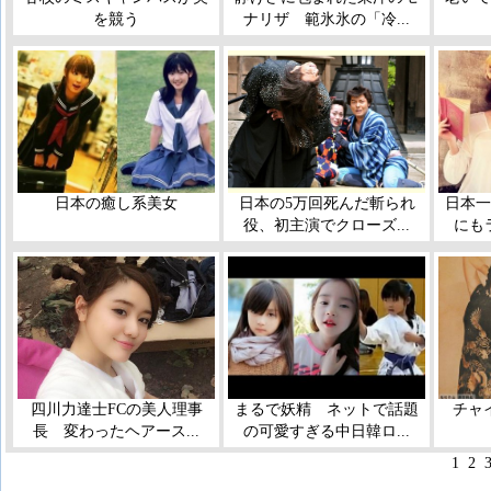
を競う
ナリザ 範氷氷の「冷...
日本の癒し系美女
日本の5万回死んだ斬られ
日本一
役、初主演でクローズ...
にも
四川力達士FCの美人理事
まるで妖精 ネットで話題
チャ
長 変わったヘアース...
の可愛すぎる中日韓ロ...
1
2