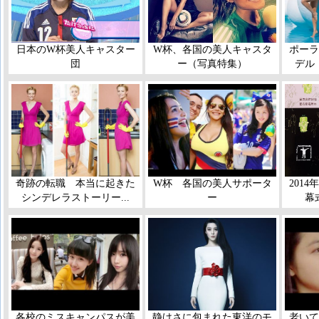
日本のW杯美人キャスター
W杯、各国の美人キャスタ
ポーラ
団
ー（写真特集）
デル
奇跡の転職 本当に起きた
W杯 各国の美人サポータ
201
シンデレラストーリー...
ー
幕
各校のミスキャンパスが美
静けさに包まれた東洋のモ
老いて