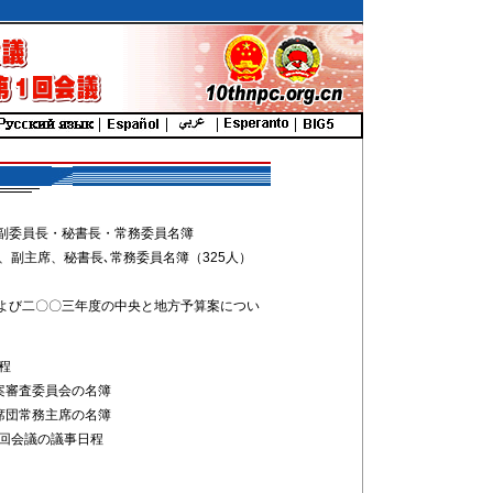
副委員長・秘書長・常務委員名簿
、副主席、秘書長､常務委員名簿（325人）
よび二〇〇三年度の中央と地方予算案につい
程
案審査委員会の名簿
席団常務主席の名簿
１回会議の議事日程