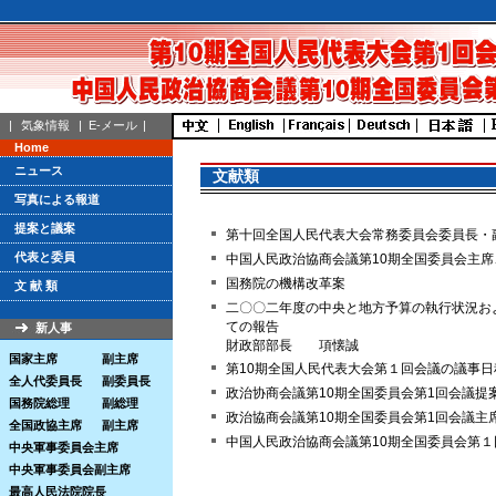
|
気象情報
|
E-メール
|
Home
ニュース
文献類
写真による報道
提案と議案
第十回全国人民代表大会常務委員会委員長・
代表と委員
中国人民政治協商会議第10期全国委員会主席
国務院の機構改革案
文 献 類
二〇〇二年度の中央と地方予算の執行状況お
ての報告
新人事
財政部部長 項懐誠
国家主席
副主席
第10期全国人民代表大会第１回会議の議事日
全人代委員長
副委員長
政治协商会議第10期全国委員会第1回会議提
国務院総理
副総理
政治協商会議第10期全国委員会第1回会議主
全国政協主席
副主席
中国人民政治協商会議第10期全国委員会第
中央軍事委員会主席
中央軍事委員会副主席
最高人民法院院長