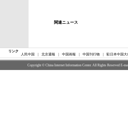
関連ニュース
リンク
人民中国
|
北京週報
|
中国画報
|
中国刊行物
|
駐日本中国大
Copyright © China Internet Information Center. All Rights Reserved E-m