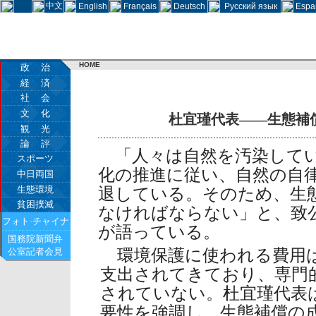
中文
English
Français
Deutsch
Русский язык
Espa
HOME
政 治
経 済
社 会
文 化
杜宜瑾代表――生態補
観 光
論 評
「人々は自然を汚染してい
スポーツ
化の推進に従い、自然の自
中日両国
生態環境
退している。そのため、生
貧困撲滅
なければならない」と、致
フォト·チャイナ
が語っている。
国務院新聞弁
公室記者会見
環境保護に使われる費用
支出されてきており、専門
されていない。杜宜瑾代表
要性を強調し、生態補償の