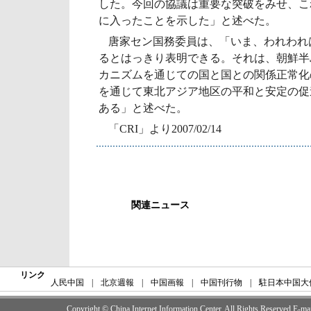
した。今回の協議は重要な突破をみせ、こ
に入ったことを示した」と述べた。
唐家セン国務委員は、「いま、われわれ
るとはっきり表明できる。それは、朝鮮半
カニズムを通じての国と国との関係正常化
を通じて東北アジア地区の平和と安定の促
ある」と述べた。
「CRI」より2007/02/14
関連ニュース
リンク
人民中国
|
北京週報
|
中国画報
|
中国刊行物
|
駐日本中国大
Copyright © China Internet Information Center. All Rights Reserved E-m