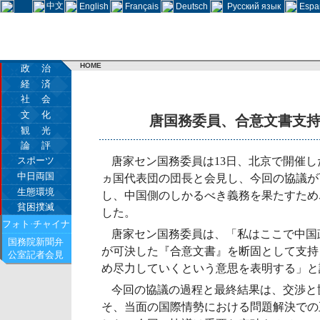
中文
English
Français
Deutsch
Русский язык
Espa
HOME
政 治
経 済
社 会
文 化
唐国務委員、合意文書支
観 光
論 評
スポーツ
唐家セン国務委員は13日、北京で開催し
中日両国
ヵ国代表団の団長と会見し、今回の協議が
生態環境
し、中国側のしかるべき義務を果たすため
貧困撲滅
した。
フォト·チャイナ
唐家セン国務委員は、「私はここで中国
国務院新聞弁
が可決した『合意文書』を断固として支持
公室記者会見
め尽力していくという意思を表明する」と
今回の協議の過程と最終結果は、交渉と
そ、当面の国際情勢における問題解決での