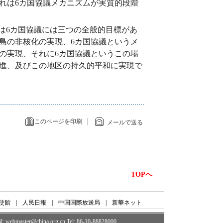
れは6カ国協議メカニズムが実質的段階
は6カ国協議には三つの全般的目標があ
島の非核化の実現、6カ国協議というメ
の実現、それに6カ国協議というこの場
進、及びこの地区の持久的平和に実現で
このページを印刷
メールで送る
TOPへ
使館
|
人民日報
|
中国国際放送局
|
新華ネット
ail: webmaster@china.org.cn Tel: 86-10-88828000