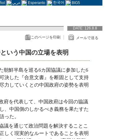
한국어
ñol
عربي
Esperanto
BIG5
DATE:
126.8.8
このページを印刷
メールで送る
持という中国の立場を表明
た朝鮮半島を巡る6カ国協議に参加した6
可決した『合意文書』を断固として支持
尽力していくとの中国政府の姿勢を表明
政府を代表して、中国政府は今回の協議
し、中国側のしかるべき義務を果たすた
語った。
協議を通じて政治問題を解決することこ
正しく現実的なルートであることを表明