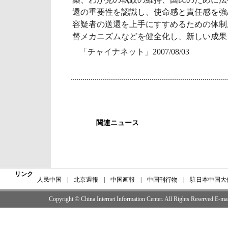
還の重要性を認識し、使命感と責任感を強
容疑者の送還を上手にすすめるための体制
督メカニズムなどを健全化し、新しい成果
「チャイナネット」2007/08/03
関連ニュース
リンク
人民中国
|
北京週報
|
中国画報
|
中国刊行物
|
駐日本中国大
Copyright © China Internet Information Center. All Rights Reserved E-m