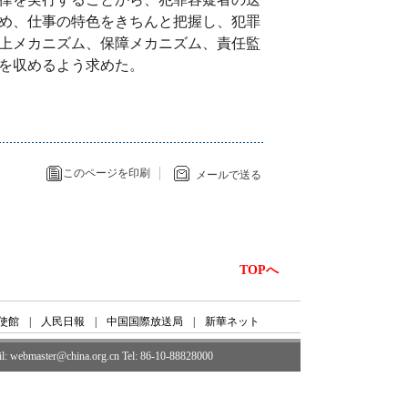
め、仕事の特色をきちんと把握し、犯罪
上メカニズム、保障メカニズム、責任監
を収めるよう求めた。
このページを印刷
メールで送る
TOPへ
使館
|
人民日報
|
中国国際放送局
|
新華ネット
ail: webmaster@china.org.cn Tel: 86-10-88828000