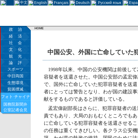
中文
English
Français
Deutsch
Русский язык
Espa
HOME
政 治
経 済
社 会
文 化
中国公安、外国に亡命していた犯
観 光
論 評
スポーツ
1998年以来、中国の公安機関は前後して
中日両国
容疑者を送還させた。中国公安部の孟宏偉
生態環境
で、国外に亡命していた犯罪容疑者を送還
貧困撲滅
者にとっては警告となり、わが国の建設事
フォト·チャイナ
献をするものであると評価している。
国務院新聞弁
孟宏偉副部長はさらに、犯罪容疑者の送
公室記者会見
責でもあり、大局のおもむくところでもあ
に亡命している犯罪容疑者を送還させるこ
の任務は重くてきびしい。各クラス公安機
築、わが党の執政の維持、国民のために法