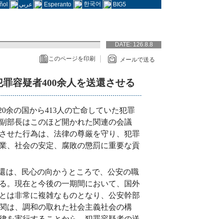
한국어
ñol
عربي
Esperanto
BIG5
DATE:
126.8.8
このページを印刷
メールで送る
罪容疑者400余人を送還させる
20余の国から413人の亡命していた犯罪
副部長はこのほど開かれた関連の会議
させた行為は、法律の尊厳を守り、犯罪
業、社会の安定、腐敗の懲罰に重要な貢
還は、民心の向かうところで、公安の職
る。現在と今後の一期間において、国外
とは非常に複雑なものとなり、公安幹部
関は、調和の取れた社会主義社会の構
律を実行することから、犯罪容疑者の送