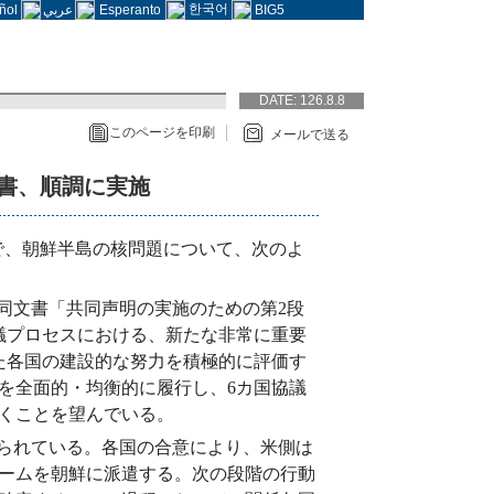
한국어
ñol
عربي
Esperanto
BIG5
DATE:
126.8.8
このページを印刷
メールで送る
文書、順調に実施
で、朝鮮半島の核問題について、次のよ
共同文書「共同声明の実施のための第2段
議プロセスにおける、新たな非常に重要
た各国の建設的な努力を積極的に評価す
を全面的・均衡的に履行し、6カ国協議
くことを望んでいる。
られている。各国の合意により、米側は
ームを朝鮮に派遣する。次の段階の行動