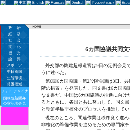
中文
English
Français
Deutsch
Русский язык
Espa
HOME
政 治
経 済
社 会
文 化
6カ国協議共同
観 光
論 評
スポーツ
外交部の劉建超報道官は9日の定例会見
中日両国
うに述べた。
生態環境
第6回6カ国協議・第2段階会議は3日、
貧困撲滅
階の措置」を発表した。同文書は6カ国協
フォト·チャイナ
な文書だ。中国は6カ国協議の推進に向け
国務院新聞弁
るとともに、各国と共に努力して、同文書
公室記者会見
と朝鮮半島非核化のプロセスを推進してい
現在のところ、関連作業は秩序良く進め
非核化の準備作業を進めるための専門家チ