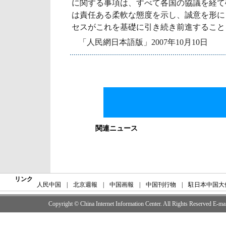
に関する事項は、すべて各国の協議を経て
は責任ある柔軟な態度を示し、誠意を形に
セスがこれを基礎に引き続き前進すること
「人民網日本語版」2007年10月10日
関連ニュース
リンク
人民中国
|
北京週報
|
中国画報
|
中国刊行物
|
駐日本中国大
Copyright © China Internet Information Center. All Rights Reserved E-m