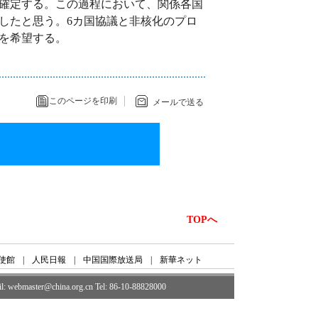
確定する。この過程において、関係各国
したと思う。6カ国協議と非核化のプロ
を希望する。
このページを印刷
メールで送る
TOPへ
使館
|
人民日報
|
中国国際放送局
|
新華ネット
ail: webmaster@china.org.cn Tel: 86-10-88828000