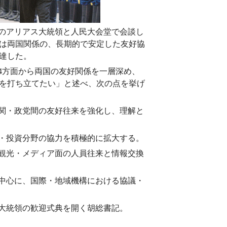
カのアリアス大統領と人民大会堂で会談し
は両国関係の、長期的で安定した友好協
達した。
4方面から両国の友好関係を一層深め、
を打ち立てたい」と述べ、次の点を挙げ
関・政党間の友好往来を強化し、理解と
・投資分野の協力を積極的に拡大する。
観光・メディア面の人員往来と情報交換
中心に、国際・地域機構における協議・
大統領の歓迎式典を開く胡総書記。