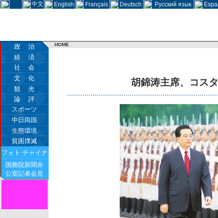
中文
English
Français
Deutsch
Русский язык
Espa
HOME
政 治
経 済
社 会
文 化
胡錦涛主席、コス
観 光
論 評
スポーツ
中日両国
生態環境
貧困撲滅
フォト·チャイナ
国務院新聞弁
公室記者会見