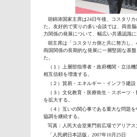
胡錦涛国家主席は24日午後、コスタリ
た。友好的で実りの多い会談では、両首脳
力関係の発展について、幅広い共通認識に
胡主席は「コスタリカ側と共に努力し、
両国関係の長期的な発展に一層堅固な基盤
た。
（１）上層部指導者・政府機関・立法機
相互信頼を増進する。
（２）貿易・エネルギー・インフラ建設
（３）文化教育・医療衛生・スポーツ・
を拡大する。
（４）互いの関心事である重大な問題を
協調を継続する。
写真：人民大会堂東門前広場でアリアス
「人民網日本語版」2007年10月25日