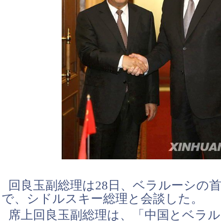
回良玉副総理は28日、ベラルーシの
で、シドルスキー総理と会談した。
席上回良玉副総理は、「中国とベラル