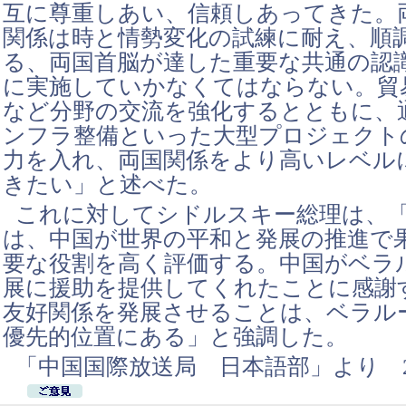
互に尊重しあい、信頼しあってきた。
関係は時と情勢変化の試練に耐え、順
る、両国首脳が達した重要な共通の認
に実施していかなくてはならない。貿
など分野の交流を強化するとともに、
ンフラ整備といった大型プロジェクト
力を入れ、両国関係をより高いレベル
きたい」と述べた。
これに対してシドルスキー総理は、
は、中国が世界の平和と発展の推進で
要な役割を高く評価する。中国がベラ
展に援助を提供してくれたことに感謝
友好関係を発展させることは、ベラル
優先的位置にある」と強調した。
「中国国際放送局 日本語部」より 20