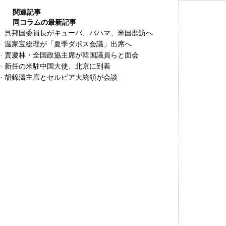
関連記事
同コラムの最新記事
·
呉邦国委員長がキューバ、バハマ、米国歴訪へ
·
温家宝総理が「夏季ダボス会議」出席へ
·
賈慶林・全国政協主席が韓国議員らと面会
·
新任の米駐中国大使、北京に到着
·
胡錦濤主席とセルビア大統領が会談