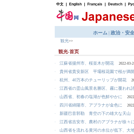
観光
>>
観光-首页
·
江蘇省揚州市、桜並木が開花
2022-03-2
·
貴州省貴安新区 平壩桜花園で桜が満
·
杭州、40万本のチューリップが開花
2
·
江西省の霊山風景名勝区、霧に覆われ
·
山西省、初春の塩湖が色鮮やかに
2022
·
四川省綿陽市、アブラナが金色に
2022
·
新疆巴音郭勒 青空の下の雄大な天山
·
江西省吉安市、農村のアブラナが徐々
·
山西省を流れる黄河の水位が低下、大