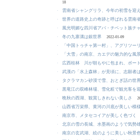
18
·
雲南省シャングリラ、今年の初雪を迎
·
世界の道路史上の奇跡と呼ばれる雲南省
·
風光明媚な四川省アバ・チベット族チ
·
冬の九寨溝は銀世界
2022-01-09
·
「中国トゥチャ第一村」、アグリツー
·
「大雪」の南京、カエデの魅力的な風
·
広西桂林 川が朝もやに包まれ、ボー
·
武漢の「水上森林」が見頃に、志願者
·
タクラマカン砂漠で雪、おとぎ話の世
·
黒竜江の双峰林場、雪化粧で観光客を
·
晩秋の西湖、観賞しきれない美しさ
2
·
山西省万栄県、黄河の川底が美しい模
·
南京市、メタセコイアが美しく色づく
·
北京の雪の長城、水墨画のようで気勢
·
南京の玄武湖、絵のように美しい秋景