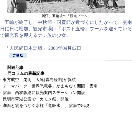
麗江、五輪後の「観光ブーム」
五輪が終了し、中秋節・国慶節が近づくにしたがって、雲南
日に日に増加、観光市場は「ポスト五輪」ブームを迎えている
で観光客を迎えるナシ族の少女。
「人民網日本語版」 2008年09月02日
関連記事
同コラムの最新記事
·
東方航空、昆明―大連(青島経由)が就航
·
テーマパーク「世界恐竜谷」がまもなく開園 雲南
·
雲南：西双版納に観光案内ステーション開設
·
昆明市翠湖公園で「カモメ祭」開催
·
湖面と雲をつなぐ水柱「竜吸水」、雲南で出現