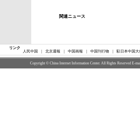
関連ニュース
リンク
人民中国
|
北京週報
|
中国画報
|
中国刊行物
|
駐日本中国大
Copyright © China Internet Information Center. All Rights Reserved E-m