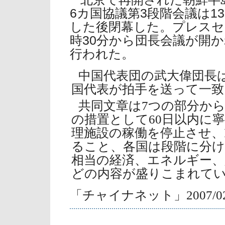
6カ国協議第3段階会議は1
した後閉幕した。プレスセ
時30分から団長会議が開
行われた。
中国代表団の武大偉団長
国代表が拍手を送って一致
共同文章は7つの部分か
の措置として60日以内に
理施設の稼働を停止させ、
ること、各国は段階に分け
相当の経済、エネルギー、
どの内容が盛りこまれて
「チャイナネット」2007/02