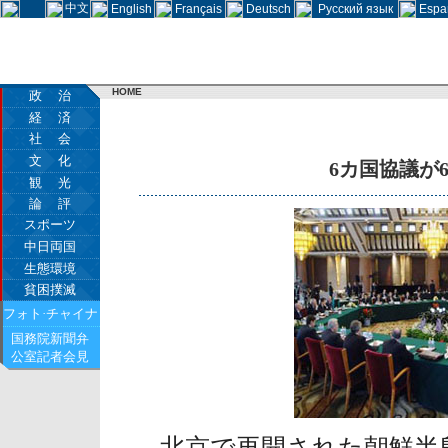
中文
English
Français
Deutsch
Русский язык
Espa
HOME
政 治
経 済
社 会
文 化
6カ国協議が
観 光
論 評
スポーツ
中日両国
生態環境
貧困撲滅
フォト·チャイナ
国務院新聞弁
公室記者会見
北京で再開された朝鮮半